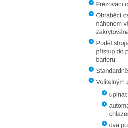
Frézovací 
Obráběcí c
náhonem vř
zakrytována
Podél stroj
přístup do 
barieru.
Standardně 
Volitelným 
upínac
automa
chlaze
dva po