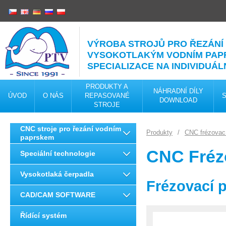
VÝROBA STROJŮ PRO ŘEZÁNÍ
VYSOKOTLAKÝM VODNÍM PA
SPECIALIZACE NA INDIVIDUÁL
PRODUKTY A
NÁHRADNÍ DÍLY
ÚVOD
O NÁS
REPASOVANÉ
DOWNLOAD
STROJE
CNC stroje pro řezání vodním
Produkty
/
CNC frézovací
paprskem
CNC Fréz
Speciální technologie
Vysokotlaká čerpadla
Frézovací 
CAD/CAM SOFTWARE
Řídící systém