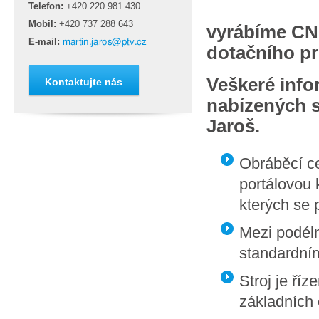
Telefon:
+420
220 981 430
Mobil:
+420
737 288 643
vyrábíme CNC
E-mail:
dotačního p
Veškeré inf
Kontaktujte nás
nabízených st
Jaroš.
Obráběcí ce
portálovou 
kterých se 
Mezi podéln
standardním
Stroj je ří
základních