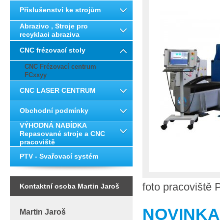
Příslušenství ke strojům
Abrazivo , Stroje pro
recyklaci abraziva
CNC frézovací stoly
CNC Frézovací centrum
FCxxyy
CNC LASER CENTRUM
Obchodní podmínky
VÝHODNÁ NABÍDKA
Repasované stroje a CNC
pracoviště
PTV - Svařovací systém
foto pracovišt
Kontaktní osoba Martin Jaroš
NOVINKA
Martin Jaroš