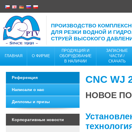
ПРОИЗВОДСТВО КОМПЛЕКС
ДЛЯ РЕЗКИ ВОДНОЙ И ГИДР
СТРУЕЙ ВЫСОКОГО ДАВЛЕН
ПРОДУКЦИЯ И
ЗАПАСНЫЕ
ГЛАВНАЯ
О ФИРМЕ
ОБОРУДОВАНИЕ
ЧАСТИ /
В НАЛИЧИИ
CКАЧАТЬ
КОНТАКТЫ
CNC WJ 
Pеференция
Написали о нас
НОВОЕ ПО
Дипломы и призы
Установле
Корпоративные новости
технология