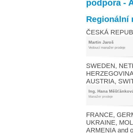
podpora - A
Regionální
ČESKÁ REPUBL
Martin Jaroš
Vedoucí manažer prodeje
SWEDEN, NETH
HERZEGOVINA
AUSTRIA, SWI
Ing. Hana Měšťánkov
Manažer prodeje
FRANCE, GERM
UKRAINE, MO
ARMENIA and ot