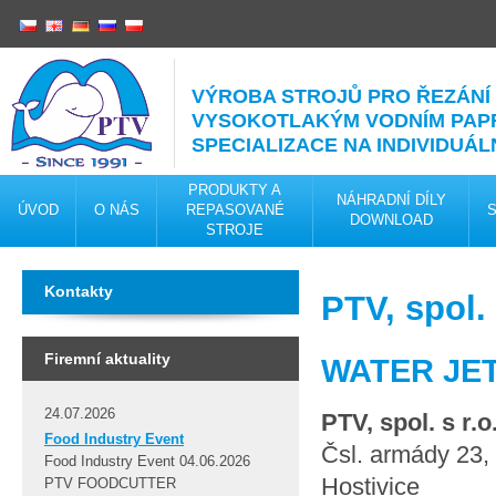
VÝROBA STROJŮ PRO ŘEZÁNÍ
VYSOKOTLAKÝM VODNÍM PA
SPECIALIZACE NA INDIVIDUÁL
PRODUKTY A
NÁHRADNÍ DÍLY
ÚVOD
O NÁS
REPASOVANÉ
DOWNLOAD
STROJE
Kontakty
PTV, spol. 
Firemní aktuality
WATER JE
24.07.2026
PTV, spol. s r.o
Food Industry Event
Čsl. armády 23,
Food Industry Event 04.06.2026
Hostivice
PTV FOODCUTTER