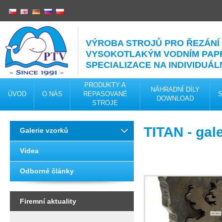
VÝROBA STROJŮ PRO ŘEZÁNÍ
VYSOKOTLAKÝM VODNÍM PA
SPECIALIZACE NA INDIVIDUÁL
PRODUKTY A
NÁHRADNÍ DÍLY
ÚVOD
O NÁS
REPASOVANÉ
DOWNLOAD
STROJE
TITAN - gal
Galerie vzorků
Videa
Odborné články
Firemní aktuality