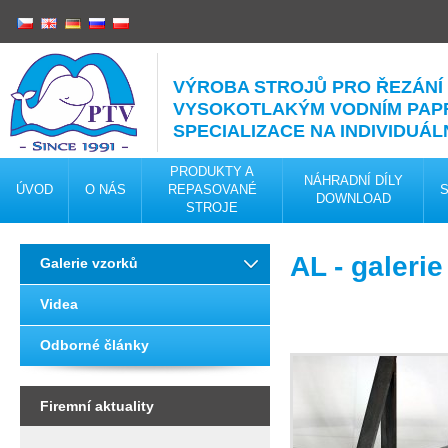
VÝROBA STROJŮ PRO ŘEZÁNÍ
VYSOKOTLAKÝM VODNÍM PA
SPECIALIZACE NA INDIVIDUÁL
PRODUKTY A
NÁHRADNÍ DÍLY
ÚVOD
O NÁS
REPASOVANÉ
DOWNLOAD
STROJE
AL - galeri
Galerie vzorků
Videa
Odborné články
Firemní aktuality