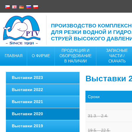
ПРОИЗВОДСТВО КОМПЛЕКС
ДЛЯ РЕЗКИ ВОДНОЙ И ГИДР
СТРУЕЙ ВЫСОКОГО ДАВЛЕН
ПРОДУКЦИЯ И
ЗАПАСНЫЕ
ГЛАВНАЯ
О ФИРМЕ
ОБОРУДОВАНИЕ
ЧАСТИ /
В НАЛИЧИИ
CКАЧАТЬ
КОНТАКТЫ
Bыставки 
Bыставки 2023
Bыставки 2022
Cроки
Bыставки 2021
Bыставки 2020
31.3. - 2.4.
Bыставки 2019
19.5. - 22.5.